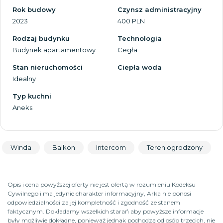
Rok budowy
Czynsz administracyjny
2023
400 PLN
Rodzaj budynku
Technologia
Budynek apartamentowy
Cegła
Stan nieruchomości
Ciepła woda
Idealny
Typ kuchni
Aneks
Winda
Balkon
Intercom
Teren ogrodzony
Opis i cena powyższej oferty nie jest ofertą w rozumieniu Kodeksu
Cywilnego i ma jedynie charakter informacyjny, Arka nie ponosi
odpowiedzialności za jej kompletność i zgodność ze stanem
faktycznym. Dokładamy wszelkich starań aby powyższe informacje
były możliwie dokładne, ponieważ jednak pochodzą od osób trzecich, nie