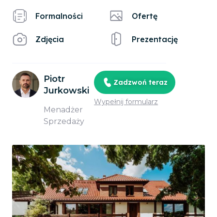
Formalności
Ofertę
Zdjęcia
Prezentację
Piotr
Zadzwoń teraz
Jurkowski
Wypełnij formularz
Menadżer
Sprzedaży