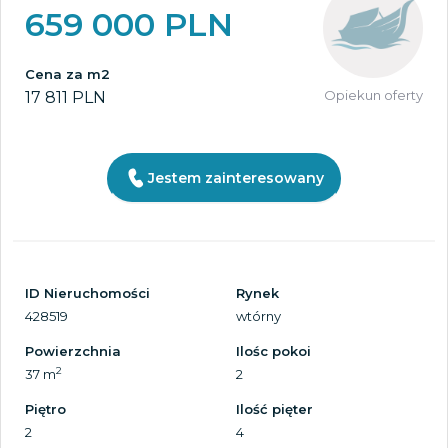
659 000 PLN
Cena za m2
Opiekun oferty
17 811 PLN
Jestem zainteresowany
ID Nieruchomości
Rynek
428519
wtórny
Powierzchnia
Ilośc pokoi
2
37 m
2
Piętro
Ilość pięter
2
4