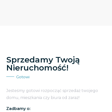
Sprzedamy Twoją
Nieruchomość!
Gotowi
Jesteśmy gotowi rozpocząć sprzedaż twojego
domu, mieszkania czy biura od zaraz!
Zadbamy o: