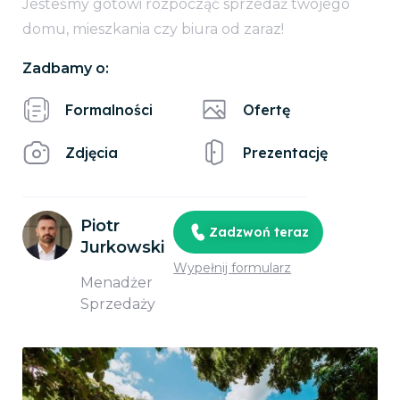
Jesteśmy gotowi rozpocząć sprzedaż twojego
domu, mieszkania czy biura od zaraz!
Zadbamy o:
Formalności
Ofertę
Zdjęcia
Prezentację
Piotr
Zadzwoń teraz
Jurkowski
Wypełnij formularz
Menadżer
Sprzedaży