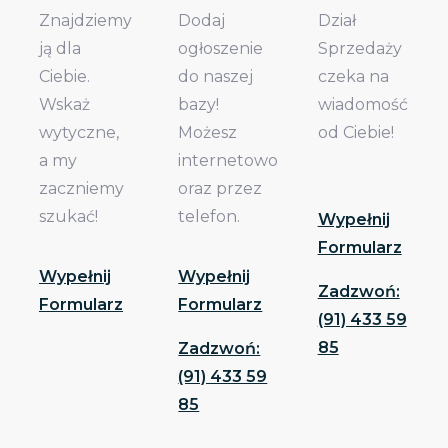
Znajdziemy
Dodaj
Dział
ją dla
ogłoszenie
Sprzedaży
Ciebie.
do naszej
czeka na
Wskaż
bazy!
wiadomość
wytyczne,
Możesz
od Ciebie!
a my
internetowo
zaczniemy
oraz przez
szukać!
telefon.
Wypełnij
Formularz
Wypełnij
Wypełnij
Zadzwoń:
Formularz
Formularz
(91) 433 59
85
Zadzwoń:
(91) 433 59
85