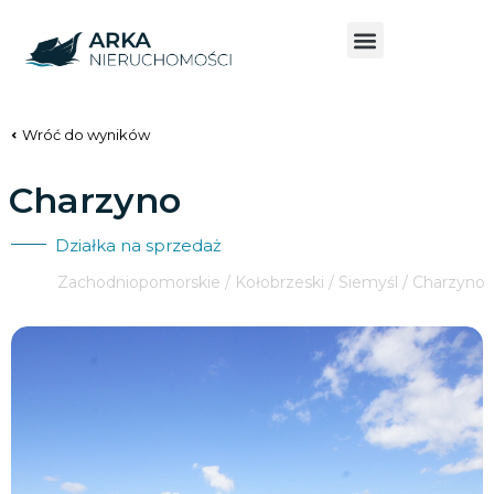
Wróć do wyników
Charzyno
Działka na sprzedaż
Zachodniopomorskie / Kołobrzeski / Siemyśl / Charzyno