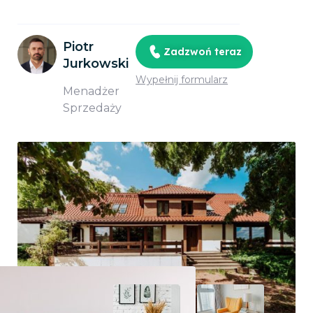
Piotr
Zadzwoń teraz
Jurkowski
Wypełnij formularz
Menadżer
Sprzedaży