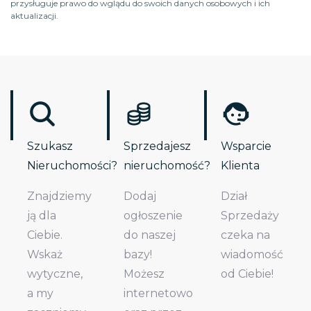
przysługuje prawo do wglądu do swoich danych osobowych i ich
aktualizacji.
Szukasz
Sprzedajesz
Wsparcie
Nieruchomości?
nieruchomość?
Klienta
Znajdziemy
Dodaj
Dział
ją dla
ogłoszenie
Sprzedaży
Ciebie.
do naszej
czeka na
Wskaż
bazy!
wiadomość
wytyczne,
Możesz
od Ciebie!
a my
internetowo