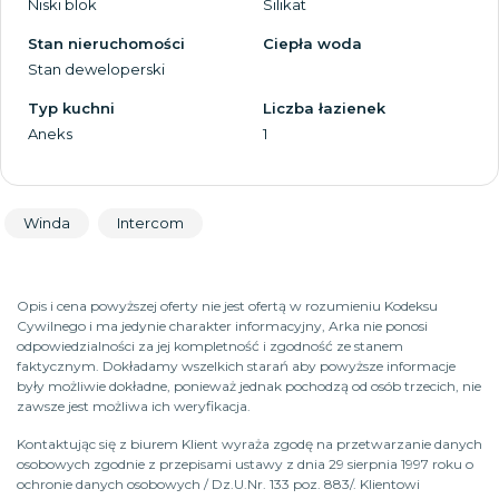
Niski blok
Silikat
Stan nieruchomości
Ciepła woda
Stan deweloperski
Typ kuchni
Liczba łazienek
Aneks
1
Winda
Intercom
Opis i cena powyższej oferty nie jest ofertą w rozumieniu Kodeksu
Cywilnego i ma jedynie charakter informacyjny, Arka nie ponosi
odpowiedzialności za jej kompletność i zgodność ze stanem
faktycznym. Dokładamy wszelkich starań aby powyższe informacje
były możliwie dokładne, ponieważ jednak pochodzą od osób trzecich, nie
zawsze jest możliwa ich weryfikacja.
Kontaktując się z biurem Klient wyraża zgodę na przetwarzanie danych
osobowych zgodnie z przepisami ustawy z dnia 29 sierpnia 1997 roku o
ochronie danych osobowych / Dz.U.Nr. 133 poz. 883/. Klientowi