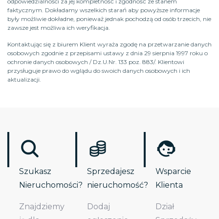
odpowiedzialności za jej kompletność i zgodność ze stanem
faktycznym. Dokładamy wszelkich starań aby powyższe informacje
były możliwie dokładne, ponieważ jednak pochodzą od osób trzecich, nie
zawsze jest możliwa ich weryfikacja.
Kontaktując się z biurem Klient wyraża zgodę na przetwarzanie danych
osobowych zgodnie z przepisami ustawy z dnia 29 sierpnia 1997 roku o
ochronie danych osobowych / Dz.U.Nr. 133 poz. 883/. Klientowi
przysługuje prawo do wglądu do swoich danych osobowych i ich
aktualizacji.
Szukasz
Sprzedajesz
Wsparcie
Nieruchomości?
nieruchomość?
Klienta
Znajdziemy
Dodaj
Dział