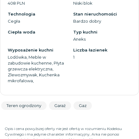
408 PLN
Niski blok
Technologia
Stan nieruchomości
Cegła
Bardzo dobry
Ciepła woda
Typ kuchni
Aneks
Wyposażenie kuchni
Liczba łazienek
Lodówka, Meble w
1
zabudowie kuchenne, Płyta
grzewcza elektryczna,
Zlewozmywak, Kuchenka
mikrofalowa,
Teren ogrodzony
Garaż
Gaz
Opis i cena powyższej oferty nie jest ofertą w rozumieniu Kodeksu
Cywilnego i ma jedynie charakter informacyjny, Arka nie ponosi