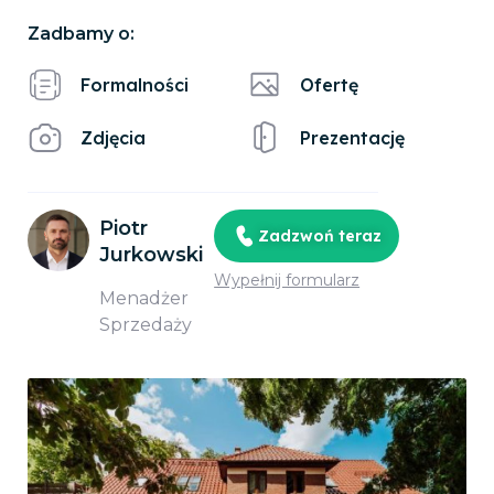
Zadbamy o:
Formalności
Ofertę
Zdjęcia
Prezentację
Piotr
Zadzwoń teraz
Jurkowski
Wypełnij formularz
Menadżer
Sprzedaży