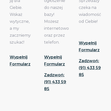
ją dla
ogłoszenie
Sprzedaży
Ciebie.
do naszej
czeka na
Wskaż
bazy!
wiadomość
wytyczne,
Możesz
od Ciebie!
a my
internetowo
zaczniemy
oraz przez
szukać!
telefon.
Wypełnij
Formularz
Wypełnij
Wypełnij
Zadzwoń:
Formularz
Formularz
(91) 433 59
85
Zadzwoń:
(91) 433 59
85