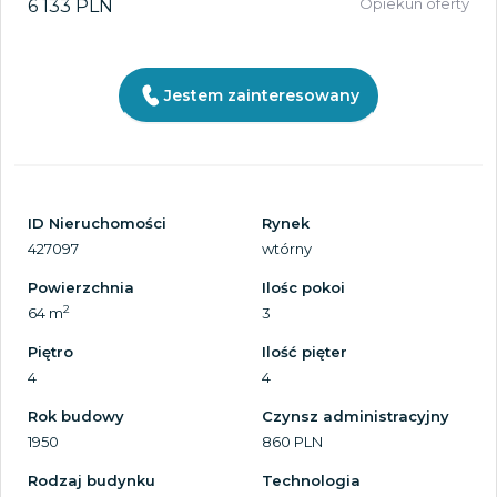
Opiekun oferty
6 133 PLN
Jestem zainteresowany
ID Nieruchomości
Rynek
427097
wtórny
Powierzchnia
Ilośc pokoi
2
64 m
3
Piętro
Ilość pięter
4
4
Rok budowy
Czynsz administracyjny
1950
860 PLN
Rodzaj budynku
Technologia