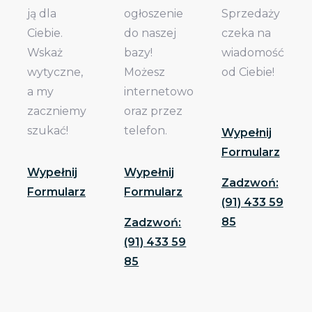
ją dla
ogłoszenie
Sprzedaży
Ciebie.
do naszej
czeka na
Wskaż
bazy!
wiadomość
wytyczne,
Możesz
od Ciebie!
a my
internetowo
zaczniemy
oraz przez
szukać!
telefon.
Wypełnij
Formularz
Wypełnij
Wypełnij
Zadzwoń:
Formularz
Formularz
(91) 433 59
85
Zadzwoń:
(91) 433 59
85