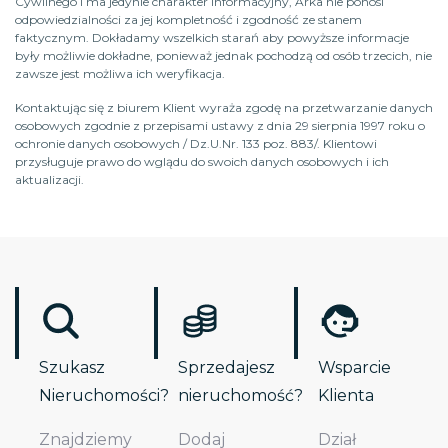
Cywilnego i ma jedynie charakter informacyjny, Arka nie ponosi
odpowiedzialności za jej kompletność i zgodność ze stanem
faktycznym. Dokładamy wszelkich starań aby powyższe informacje
były możliwie dokładne, ponieważ jednak pochodzą od osób trzecich, nie
zawsze jest możliwa ich weryfikacja.
Kontaktując się z biurem Klient wyraża zgodę na przetwarzanie danych
osobowych zgodnie z przepisami ustawy z dnia 29 sierpnia 1997 roku o
ochronie danych osobowych / Dz.U.Nr. 133 poz. 883/. Klientowi
przysługuje prawo do wglądu do swoich danych osobowych i ich
aktualizacji.
Szukasz
Sprzedajesz
Wsparcie
Nieruchomości?
nieruchomość?
Klienta
Znajdziemy
Dodaj
Dział