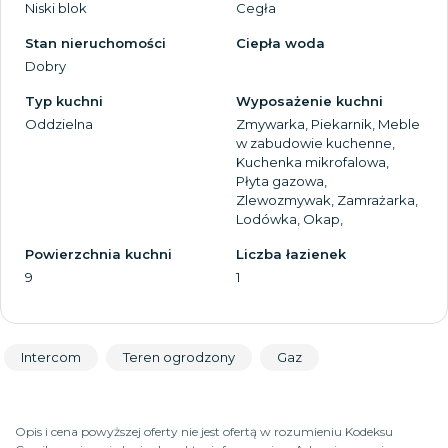
Niski blok
Cegła
Stan nieruchomości
Ciepła woda
Dobry
Typ kuchni
Wyposażenie kuchni
Oddzielna
Zmywarka, Piekarnik, Meble
w zabudowie kuchenne,
Kuchenka mikrofalowa,
Płyta gazowa,
Zlewozmywak, Zamrażarka,
Lodówka, Okap,
Powierzchnia kuchni
Liczba łazienek
9
1
Intercom
Teren ogrodzony
Gaz
Opis i cena powyższej oferty nie jest ofertą w rozumieniu Kodeksu