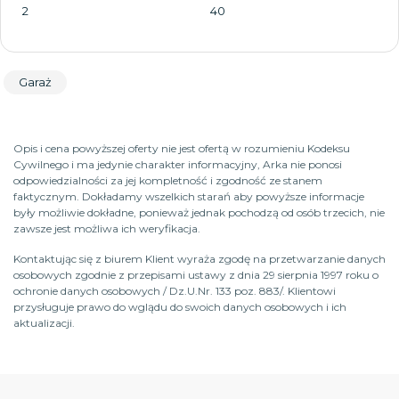
2
40
Garaż
Opis i cena powyższej oferty nie jest ofertą w rozumieniu Kodeksu
Cywilnego i ma jedynie charakter informacyjny, Arka nie ponosi
odpowiedzialności za jej kompletność i zgodność ze stanem
faktycznym. Dokładamy wszelkich starań aby powyższe informacje
były możliwie dokładne, ponieważ jednak pochodzą od osób trzecich, nie
zawsze jest możliwa ich weryfikacja.
Kontaktując się z biurem Klient wyraża zgodę na przetwarzanie danych
osobowych zgodnie z przepisami ustawy z dnia 29 sierpnia 1997 roku o
ochronie danych osobowych / Dz.U.Nr. 133 poz. 883/. Klientowi
przysługuje prawo do wglądu do swoich danych osobowych i ich
aktualizacji.