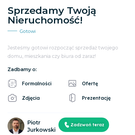
Sprzedamy Twoją
Nieruchomość!
Gotowi
Jesteśmy gotowi rozpocząć sprzedaż twojego
domu, mieszkania czy biura od zaraz!
Zadbamy o:
Formalności
Ofertę
Zdjęcia
Prezentację
Piotr
Zadzwoń teraz
Jurkowski