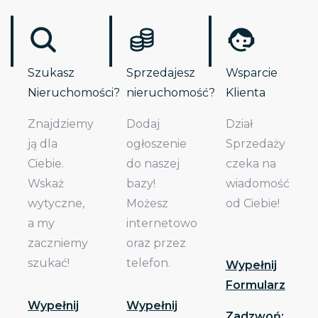
Szukasz
Sprzedajesz
Wsparcie
Nieruchomości?
nieruchomość?
Klienta
Znajdziemy
Dodaj
Dział
ją dla
ogłoszenie
Sprzedaży
Ciebie.
do naszej
czeka na
Wskaż
bazy!
wiadomość
wytyczne,
Możesz
od Ciebie!
a my
internetowo
zaczniemy
oraz przez
szukać!
telefon.
Wypełnij
Formularz
Wypełnij
Wypełnij
Zadzwoń: