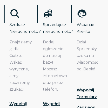
Szukasz
Sprzedajesz
Wsparcie
Nieruchomości?
nieruchomość?
Klienta
Znajdziemy
Dodaj
Dział
ją dla
ogłoszenie
Sprzedaży
Ciebie.
do naszej
czeka na
Wskaż
bazy!
wiadomość
wytyczne,
Możesz
od Ciebie!
a my
internetowo
zaczniemy
oraz przez
szukać!
telefon.
Wypełnij
Formularz
Wypełnij
Wypełnij
Zadzwoń: