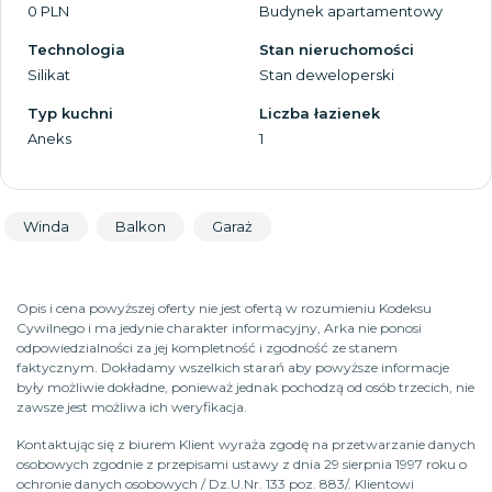
0 PLN
Budynek apartamentowy
Technologia
Stan nieruchomości
Silikat
Stan deweloperski
Typ kuchni
Liczba łazienek
Aneks
1
Winda
Balkon
Garaż
Opis i cena powyższej oferty nie jest ofertą w rozumieniu Kodeksu
Cywilnego i ma jedynie charakter informacyjny, Arka nie ponosi
odpowiedzialności za jej kompletność i zgodność ze stanem
faktycznym. Dokładamy wszelkich starań aby powyższe informacje
były możliwie dokładne, ponieważ jednak pochodzą od osób trzecich, nie
zawsze jest możliwa ich weryfikacja.
Kontaktując się z biurem Klient wyraża zgodę na przetwarzanie danych
osobowych zgodnie z przepisami ustawy z dnia 29 sierpnia 1997 roku o
ochronie danych osobowych / Dz.U.Nr. 133 poz. 883/. Klientowi