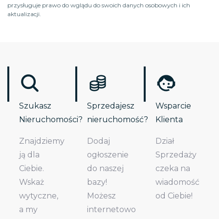
przysługuje prawo do wglądu do swoich danych osobowych i ich
aktualizacji.
Szukasz
Sprzedajesz
Wsparcie
Nieruchomości?
nieruchomość?
Klienta
Znajdziemy
Dodaj
Dział
ją dla
ogłoszenie
Sprzedaży
Ciebie.
do naszej
czeka na
Wskaż
bazy!
wiadomość
wytyczne,
Możesz
od Ciebie!
a my
internetowo