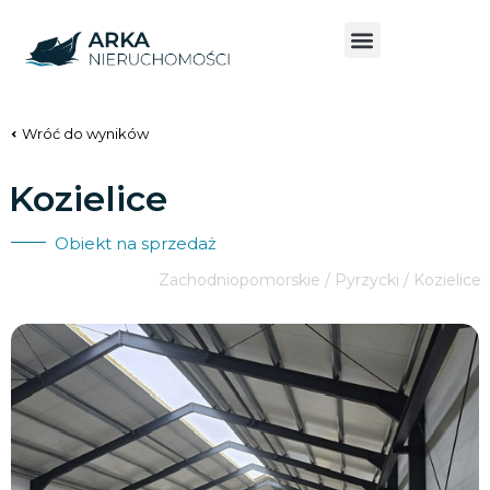
Wróć do wyników
Kozielice
Obiekt na sprzedaż
Zachodniopomorskie / Pyrzycki / Kozielice