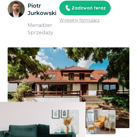
Piotr
Zadzwoń teraz
Jurkowski
Wypełnij formularz
Menadżer
Sprzedaży