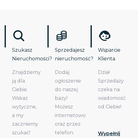
Szukasz
Sprzedajesz
Wsparcie
Nieruchomości?
nieruchomość?
Klienta
Znajdziemy
Dodaj
Dział
ją dla
ogłoszenie
Sprzedaży
Ciebie.
do naszej
czeka na
Wskaż
bazy!
wiadomość
wytyczne,
Możesz
od Ciebie!
a my
internetowo
zaczniemy
oraz przez
szukać!
telefon.
Wypełnij