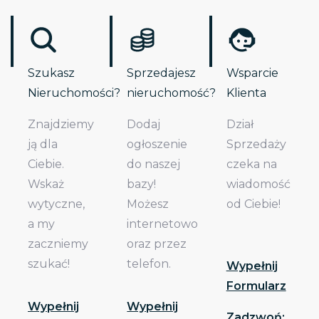
Szukasz
Sprzedajesz
Wsparcie
Nieruchomości?
nieruchomość?
Klienta
Znajdziemy
Dodaj
Dział
ją dla
ogłoszenie
Sprzedaży
Ciebie.
do naszej
czeka na
Wskaż
bazy!
wiadomość
wytyczne,
Możesz
od Ciebie!
a my
internetowo
zaczniemy
oraz przez
szukać!
telefon.
Wypełnij
Formularz
Wypełnij
Wypełnij
Zadzwoń: