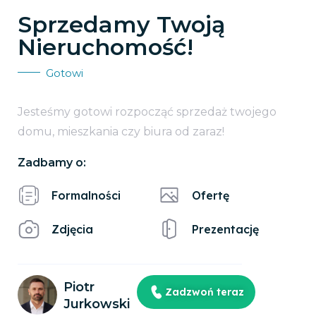
Sprzedamy Twoją
Nieruchomość!
Gotowi
Jesteśmy gotowi rozpocząć sprzedaż twojego
domu, mieszkania czy biura od zaraz!
Zadbamy o:
Formalności
Ofertę
Zdjęcia
Prezentację
Piotr
Zadzwoń teraz
Jurkowski