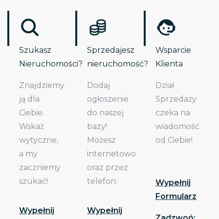
Szukasz
Sprzedajesz
Wsparcie
Nieruchomości?
nieruchomość?
Klienta
Znajdziemy
Dodaj
Dział
ją dla
ogłoszenie
Sprzedaży
Ciebie.
do naszej
czeka na
Wskaż
bazy!
wiadomość
wytyczne,
Możesz
od Ciebie!
a my
internetowo
zaczniemy
oraz przez
szukać!
telefon.
Wypełnij
Formularz
Wypełnij
Wypełnij
Zadzwoń: