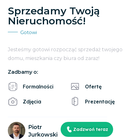
Sprzedamy Twoją
Nieruchomość!
Gotowi
Jesteśmy gotowi rozpocząć sprzedaż twojego
domu, mieszkania czy biura od zaraz!
Zadbamy o:
Formalności
Ofertę
Zdjęcia
Prezentację
Piotr
Zadzwoń teraz
Jurkowski