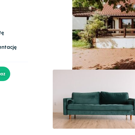
tę
entację
raz