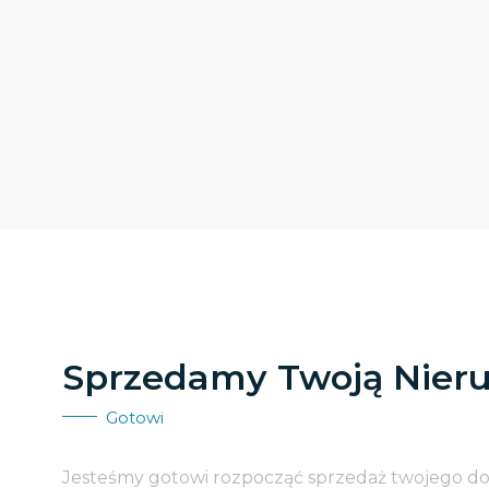
Sprzedamy Twoją Nier
Gotowi
Jesteśmy gotowi rozpocząć sprzedaż twojego d