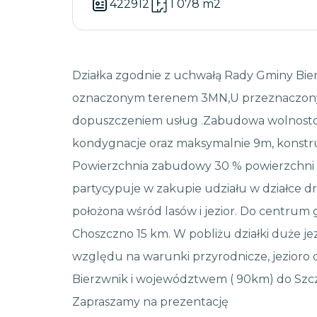
422912
1 078 m2
Działka zgodnie z uchwałą Rady Gminy Bier
oznaczonym terenem 3MN,U przeznaczony
dopuszczeniem usług .Zabudowa wolnosto
kondygnacje oraz maksymalnie 9m, konstr
Powierzchnia zabudowy 30 % powierzchni dzia
partycypuje w zakupie udziału w działce 
położona wśród lasów i jezior. Do centrum
Choszczno 15 km. W pobliżu działki duże jezi
względu na warunki przyrodnicze, jezioro
Bierzwnik i województwem ( 90km) do Szcze
Zapraszamy na prezentację