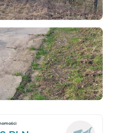
Zobacz wszystkie
homości