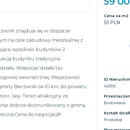
59 0
Cena za m2
55 PLN
zwniK znajduje się w obszarze
m na cele zabudowy mieszkalnej z
jąca, wysokość budynków 2
ukcja budynku tradycyjna.
łki. Właściciel działki też
drogowej wewnętrznej. Miejscowość
ID Nierucho
422912
 gminy Bierzwnik ok.10 km, do powiatu
oro .lasy. Teren atrakcyjny ze
Przeznaczeni
Budowlana
 oraz dobrze skomunikowany z gminą
Kształt dział
cina Cena do negocjacji!!!
Prostokąt
Plan miejsc