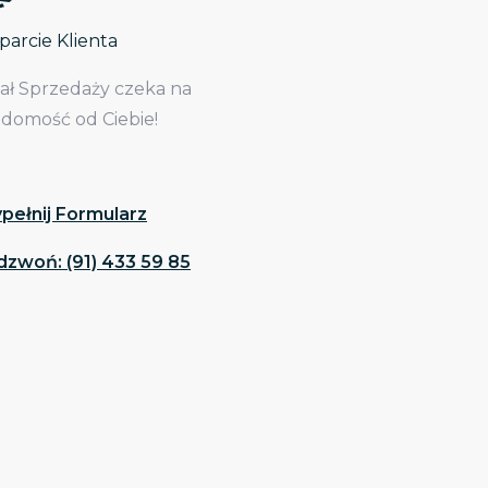
arcie Klienta
iał Sprzedaży czeka na
adomość od Ciebie!
pełnij Formularz
dzwoń: (91) 433 59 85