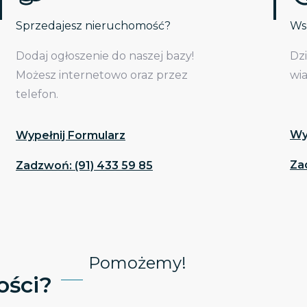
Sprzedajesz nieruchomość?
Wsp
Dodaj ogłoszenie do naszej bazy!
Dz
Możesz internetowo oraz przez
wi
telefon.
Wy
Wypełnij Formularz
Za
Zadzwoń: (91) 433 59 85
Pomożemy!
ści?