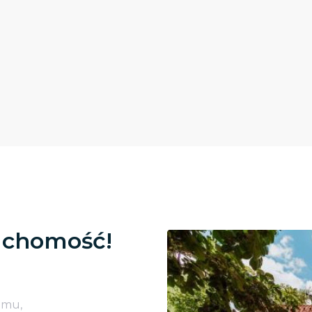
uchomość!
omu,