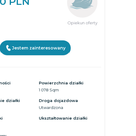
00 PLN
Opiekun oferty
Jestem zainteresowany
mości
Powierzchnia działki
1 078 Sqm
e działki
Droga dojazdowa
Utwardzona
ki
Ukształtowanie działki
owy