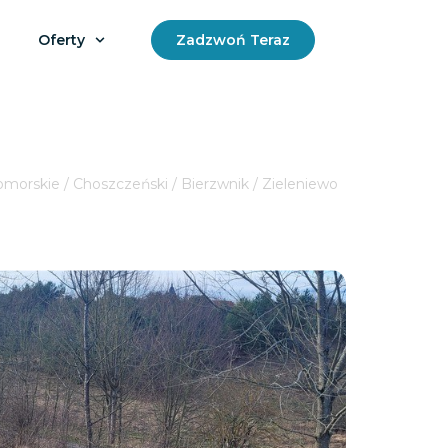
Oferty
Zadzwoń Teraz
morskie / Choszczeński / Bierzwnik / Zieleniewo