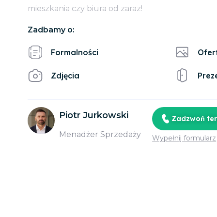
mieszkania czy biura od zaraz!
Zadbamy o:
Formalności
Ofer
Zdjęcia
Prez
Piotr Jurkowski
Zadzwoń te
Menadżer Sprzedaży
Wypełnij formularz