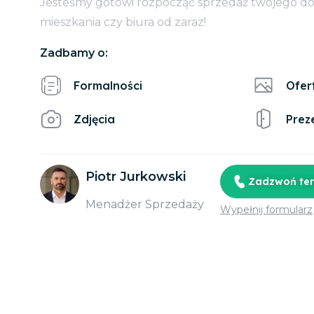
Jesteśmy gotowi rozpocząć sprzedaż twojego d
mieszkania czy biura od zaraz!
Zadbamy o:
Formalności
Ofer
Zdjęcia
Prez
Piotr Jurkowski
Zadzwoń te
Menadżer Sprzedaży
Wypełnij formularz