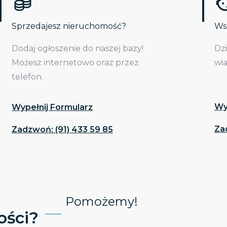
Sprzedajesz nieruchomość?
Wsp
Dodaj ogłoszenie do naszej bazy!
Dz
Możesz internetowo oraz przez
wi
telefon.
Wy
Wypełnij Formularz
Za
Zadzwoń: (91) 433 59 85
Pomożemy!
ści?