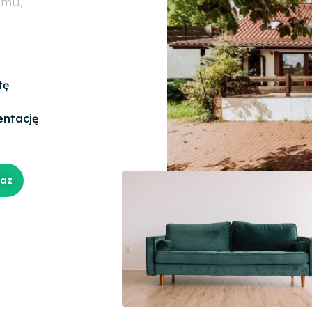
omu,
tę
entację
raz