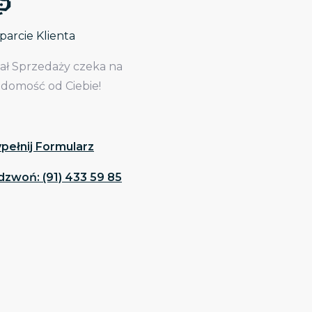
arcie Klienta
iał Sprzedaży czeka na
adomość od Ciebie!
pełnij Formularz
dzwoń: (91) 433 59 85