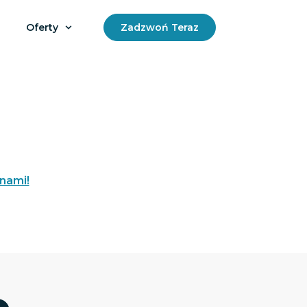
Oferty
Zadzwoń Teraz
 nami!