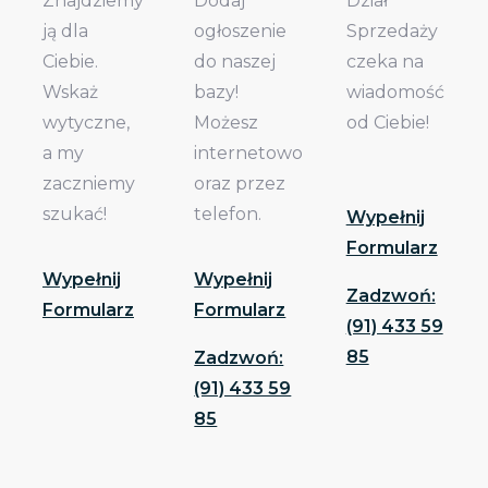
Znajdziemy
Dodaj
Dział
ją dla
ogłoszenie
Sprzedaży
Ciebie.
do naszej
czeka na
Wskaż
bazy!
wiadomość
wytyczne,
Możesz
od Ciebie!
a my
internetowo
zaczniemy
oraz przez
szukać!
telefon.
Wypełnij
Formularz
Wypełnij
Wypełnij
Zadzwoń:
Formularz
Formularz
(91) 433 59
85
Zadzwoń:
(91) 433 59
85