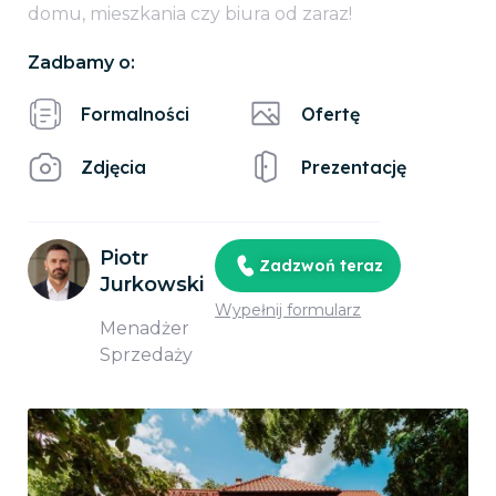
domu, mieszkania czy biura od zaraz!
Zadbamy o:
Formalności
Ofertę
Zdjęcia
Prezentację
Piotr
Zadzwoń teraz
Jurkowski
Wypełnij formularz
Menadżer
Sprzedaży