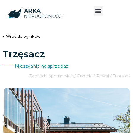
Wróć do wyników
Trzęsacz
Mieszkanie na sprzedaż
Zachodniopomorskie / Gryficki / Rewal / Trzęsacz