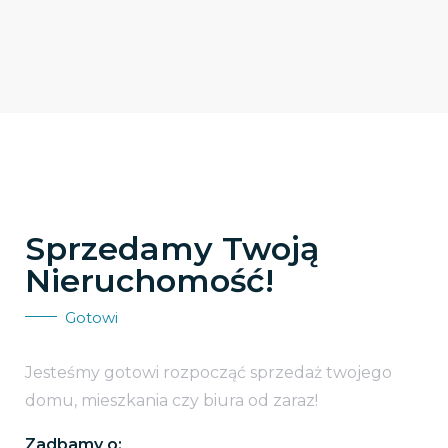
Sprzedamy Twoją
Nieruchomość!
Gotowi
Jesteśmy gotowi rozpocząć sprzedaż twojego
domu, mieszkania czy biura od zaraz!
Zadbamy o: