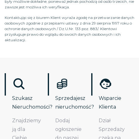
były możliwie dokładne, ponieważ jednak pochodzą od osób trzecich, nie
zawsze jest możliwa ich weryfikacja.
Kontaktując się z biurem Klient wyraża zgodę na przetwarzanie danych
osobowych zgodnie z przepisami ustawy z dnia 29 sierpnia 1997 roku o
ochronie danych osobowych / Dz.U.Nr. 133 poz. 883/. Klientowi
przysługuje prawo do wglądu do swoich danych osobowych i ich
aktualizacji.
Szukasz
Sprzedajesz
Wsparcie
Nieruchomości?
nieruchomość?
Klienta
Znajdziemy
Dodaj
Dział
ją dla
ogłoszenie
Sprzedaży
Ciebie.
do naszej
czeka na