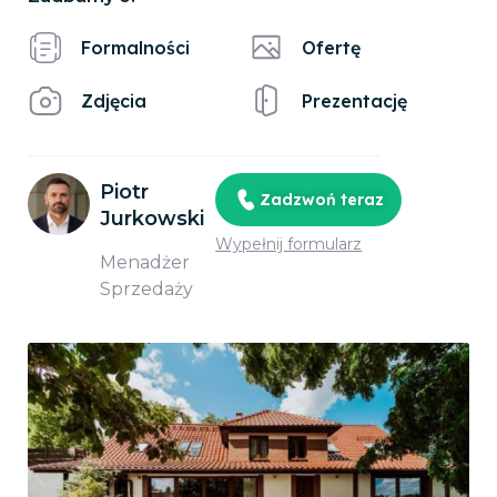
Formalności
Ofertę
Zdjęcia
Prezentację
Piotr
Zadzwoń teraz
Jurkowski
Wypełnij formularz
Menadżer
Sprzedaży