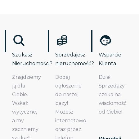
Szukasz
Sprzedajesz
Wsparcie
Nieruchomości?
nieruchomość?
Klienta
Znajdziemy
Dodaj
Dział
ją dla
ogłoszenie
Sprzedaży
Ciebie.
do naszej
czeka na
Wskaż
bazy!
wiadomość
wytyczne,
Możesz
od Ciebie!
a my
internetowo
zaczniemy
oraz przez
szukać!
telefon.
Wypełnij