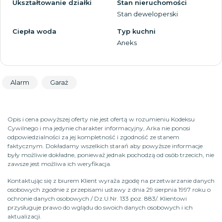
Ukształtowanie działki
Stan nieruchomości
Stan deweloperski
Ciepła woda
Typ kuchni
Aneks
Alarm
Garaż
Opis i cena powyższej oferty nie jest ofertą w rozumieniu Kodeksu
Cywilnego i ma jedynie charakter informacyjny, Arka nie ponosi
odpowiedzialności za jej kompletność i zgodność ze stanem
faktycznym. Dokładamy wszelkich starań aby powyższe informacje
były możliwie dokładne, ponieważ jednak pochodzą od osób trzecich, nie
zawsze jest możliwa ich weryfikacja.
Kontaktując się z biurem Klient wyraża zgodę na przetwarzanie danych
osobowych zgodnie z przepisami ustawy z dnia 29 sierpnia 1997 roku o
ochronie danych osobowych / Dz.U.Nr. 133 poz. 883/. Klientowi
przysługuje prawo do wglądu do swoich danych osobowych i ich
aktualizacji.