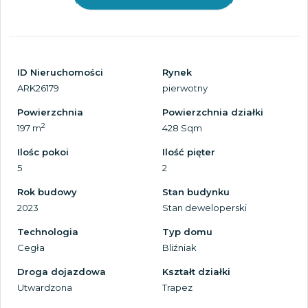
ID Nieruchomości
Rynek
ARK26179
pierwotny
Powierzchnia
Powierzchnia działki
2
197 m
428 Sqm
Ilośc pokoi
Ilość pięter
5
2
Rok budowy
Stan budynku
2023
Stan deweloperski
Technologia
Typ domu
Cegła
Bliźniak
Droga dojazdowa
Kształt działki
Utwardzona
Trapez