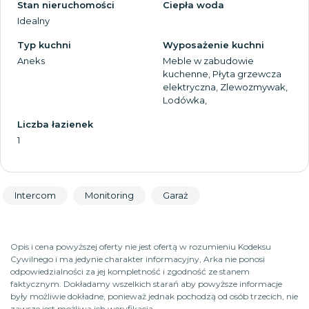
Stan nieruchomości
Ciepła woda
Idealny
Typ kuchni
Wyposażenie kuchni
Aneks
Meble w zabudowie
kuchenne, Płyta grzewcza
elektryczna, Zlewozmywak,
Lodówka,
Liczba łazienek
1
Intercom
Monitoring
Garaż
Opis i cena powyższej oferty nie jest ofertą w rozumieniu Kodeksu
Cywilnego i ma jedynie charakter informacyjny, Arka nie ponosi
odpowiedzialności za jej kompletność i zgodność ze stanem
faktycznym. Dokładamy wszelkich starań aby powyższe informacje
były możliwie dokładne, ponieważ jednak pochodzą od osób trzecich, nie
zawsze jest możliwa ich weryfikacja.