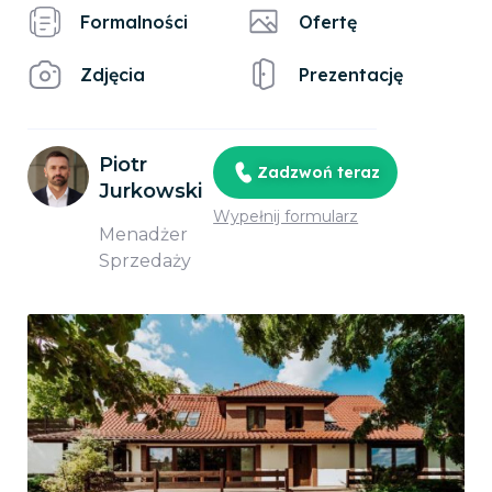
Formalności
Ofertę
Zdjęcia
Prezentację
Piotr
Zadzwoń teraz
Jurkowski
Wypełnij formularz
Menadżer
Sprzedaży