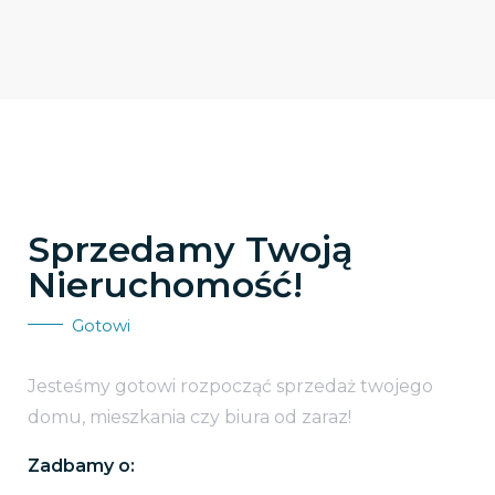
Sprzedamy Twoją
Nieruchomość!
Gotowi
Jesteśmy gotowi rozpocząć sprzedaż twojego
domu, mieszkania czy biura od zaraz!
Zadbamy o: