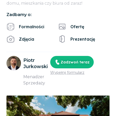
domu, mieszkania czy biura od zaraz!
Zadbamy o:
Formalności
Ofertę
Zdjęcia
Prezentację
Piotr
Zadzwoń teraz
Jurkowski
Wypełnij formularz
Menadżer
Sprzedaży