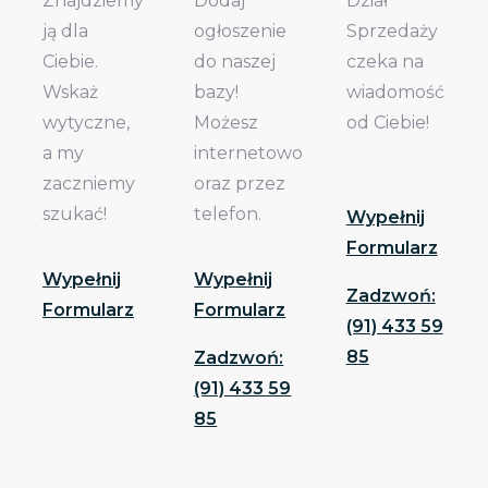
Znajdziemy
Dodaj
Dział
ją dla
ogłoszenie
Sprzedaży
Ciebie.
do naszej
czeka na
Wskaż
bazy!
wiadomość
wytyczne,
Możesz
od Ciebie!
a my
internetowo
zaczniemy
oraz przez
szukać!
telefon.
Wypełnij
Formularz
Wypełnij
Wypełnij
Zadzwoń:
Formularz
Formularz
(91) 433 59
85
Zadzwoń:
(91) 433 59
85