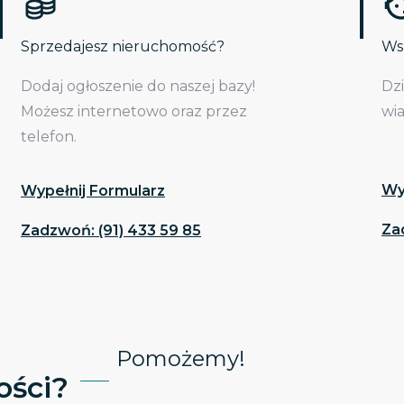
Sprzedajesz nieruchomość?
Wsp
Dodaj ogłoszenie do naszej bazy!
Dz
Możesz internetowo oraz przez
wi
telefon.
Wy
Wypełnij Formularz
Za
Zadzwoń: (91) 433 59 85
Pomożemy!
ści?