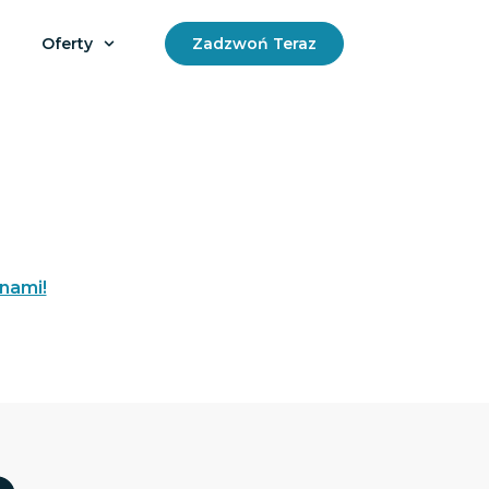
Oferty
Zadzwoń Teraz
 nami!