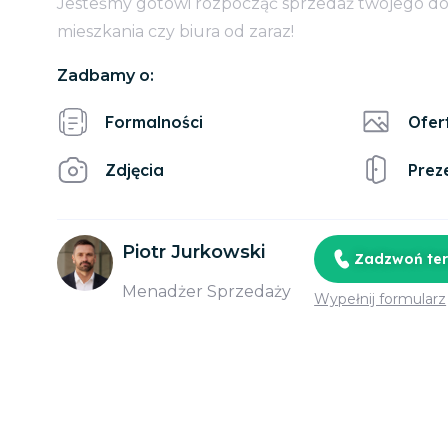
Jesteśmy gotowi rozpocząć sprzedaż twojego d
mieszkania czy biura od zaraz!
Zadbamy o:
Formalności
Ofer
Zdjęcia
Prez
Piotr Jurkowski
Zadzwoń te
Menadżer Sprzedaży
Wypełnij formularz