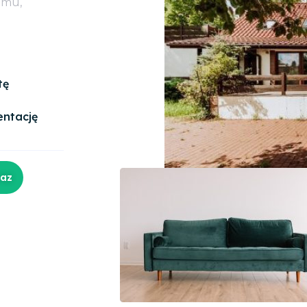
omu,
tę
entację
raz