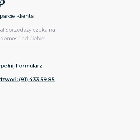
arcie Klienta
iał Sprzedaży czeka na
adomość od Ciebie!
pełnij Formularz
dzwoń: (91) 433 59 85