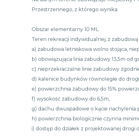
Przestrzennego, z którego wynika:
Obszar elementarny 10 ML:
Teren rekreacji indywidualnej, z zabudową 
a) zabudowa letniskowa wolno stojąca, nie
b) obowiązująca linia zabudowy 13,5m od gr
c) nieprzekraczalne linie zabudowy zgodni
d) kalenice budynków równoległe do drogi
e) powierzchnia zabudowy do 15% powierzch
f) wysokość zabudowy do 6,5m,
g) dachu dwuspadowe o kącie nachylenia po
h) powierzchnia biologicznie czynna minim
i) dostęp do działek z projektowanej drogi