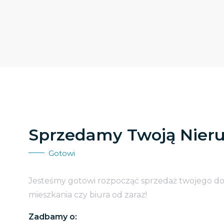
Sprzedamy Twoją Nier
Gotowi
Jesteśmy gotowi rozpocząć sprzedaż twojego d
mieszkania czy biura od zaraz!
Zadbamy o: