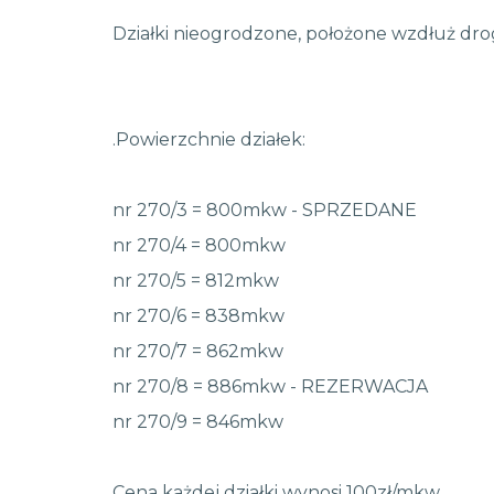
Działki nieogrodzone, położone wzdłuż drog
.Powierzchnie działek:
nr 270/3 = 800mkw - SPRZEDANE
nr 270/4 = 800mkw
nr 270/5 = 812mkw
nr 270/6 = 838mkw
nr 270/7 = 862mkw
nr 270/8 = 886mkw - REZERWACJA
nr 270/9 = 846mkw
Cena każdej działki wynosi 100zł/mkw.