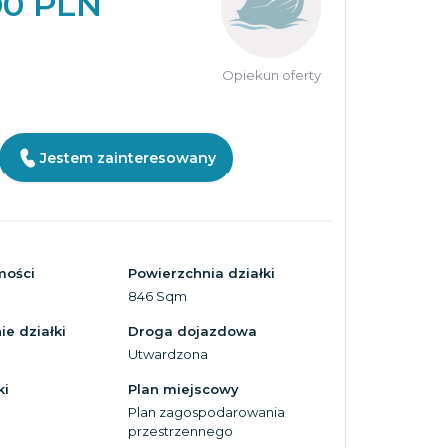
00 PLN
Opiekun oferty
Jestem zainteresowany
mości
Powierzchnia działki
846 Sqm
e działki
Droga dojazdowa
Utwardzona
ki
Plan miejscowy
Plan zagospodarowania
przestrzennego