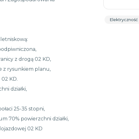
Elektryczność
letniskową:
podpiwniczona,
anicy z drogą 02 KD,
e z rysunkiem planu,
 02 KD.
ni działki,
łaci 25-35 stopni,
um 70% powierzchni działki,
 dojazdowej 02 KD