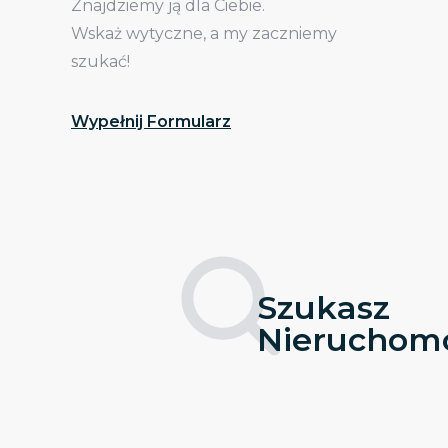
Znajdziemy ją dla Ciebie.
Wskaż wytyczne, a my zaczniemy
szukać!
Wypełnij Formularz
Szukasz
Nieruchomo