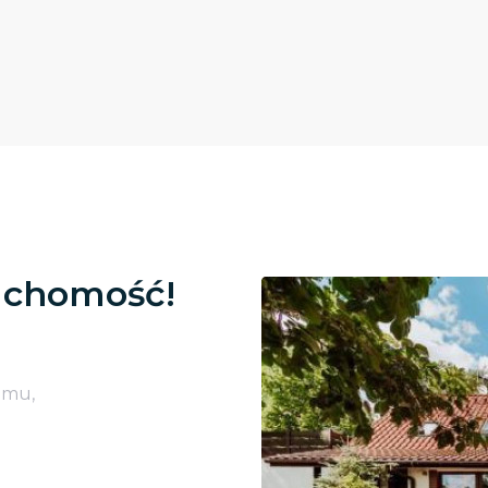
uchomość!
omu,