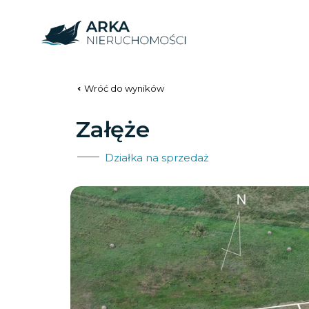
Wróć do wyników
Załęże
Działka na sprzedaż