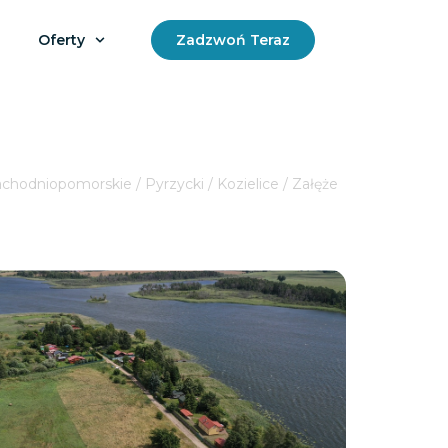
Oferty
Zadzwoń Teraz
chodniopomorskie / Pyrzycki / Kozielice / Załęże