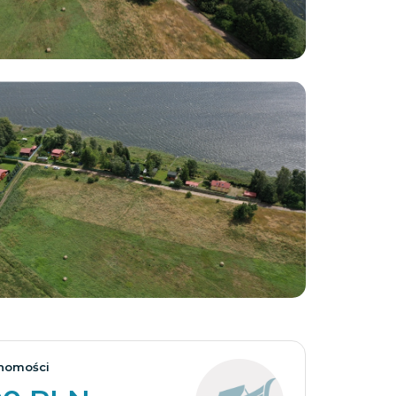
Zobacz wszystkie
homości