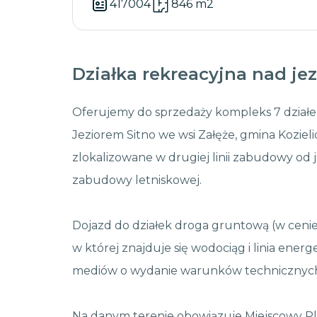
417004
846 m2
Działka rekreacyjna nad je
Oferujemy do sprzedaży kompleks 7 działe
Jeziorem Sitno we wsi Załęże, gmina Kozielic
zlokalizowane w drugiej linii zabudowy od je
zabudowy letniskowej.
Dojazd do działek droga gruntową (w cenie 
w której znajduje się wodociąg i linia ener
mediów o wydanie warunków technicznych p
Na danym terenie obowiązuje Miejscowy P