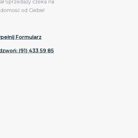
iał Sprzedaży czeka na
adomość od Ciebie!
pełnij Formularz
dzwoń: (91) 433 59 85