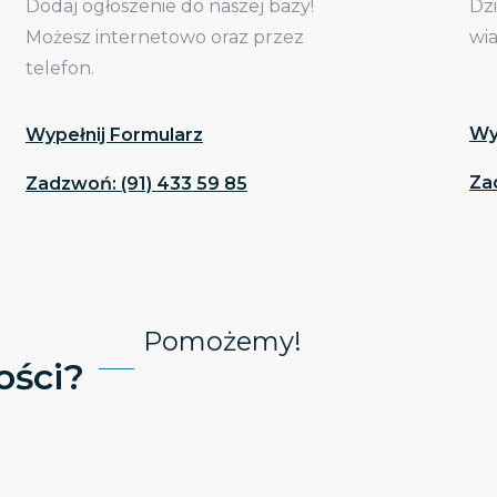
Dodaj ogłoszenie do naszej bazy!
Dz
Możesz internetowo oraz przez
wi
telefon.
Wy
Wypełnij Formularz
Za
Zadzwoń: (91) 433 59 85
Pomożemy!
ści?