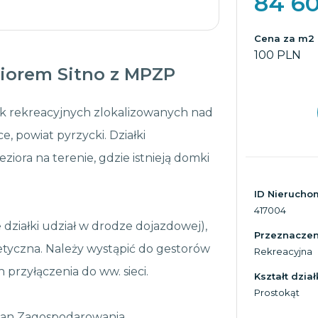
84 6
Cena za m2
100 PLN
ziorem Sitno z MPZP
k rekreacyjnych zlokalizowanych nad
e, powiat pyrzycki. Działki
ziora na terenie, gdzie istnieją domki
ID Nierucho
417004
działki udział w drodze dojazdowej),
Przeznaczeni
getyczna. Należy wystąpić do gestorów
Rekreacyjna
rzyłączenia do ww. sieci.
Kształt dział
Prostokąt
lan Zagospodarowania