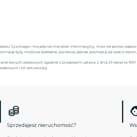
Kodeksu Cywilnego i ma jedynie charakter informacyjny, Arka nie ponosi odpow
macje były możliwie dokładne, ponieważ jednak pochodzą od osób trzecich, n
anie danych osobowych zgodnie z przepisami ustawy z dnia 29 sierpnia 1997 
obowych i ich aktualizacji.
Sprzedajesz nieruchomość?
Wsp