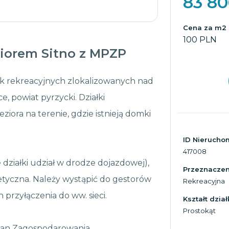
83 8
Cena za m2
100 PLN
ziorem Sitno z MPZP
k rekreacyjnych zlokalizowanych nad
e, powiat pyrzycki. Działki
ziora na terenie, gdzie istnieją domki
ID Nierucho
417008
działki udział w drodze dojazdowej),
Przeznaczeni
getyczna. Należy wystąpić do gestorów
Rekreacyjna
rzyłączenia do ww. sieci.
Kształt dział
Prostokąt
lan Zagospodarowania