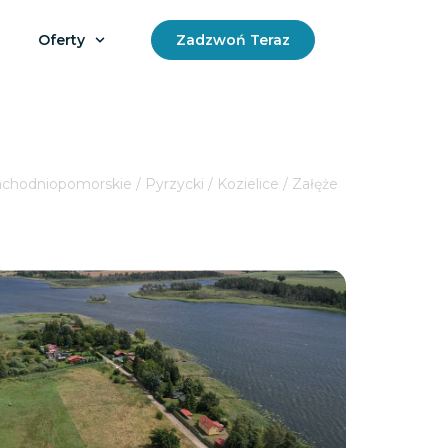
Oferty
Zadzwoń Teraz
chodniopomorskie / Pyrzycki / Kozielice / Załęże