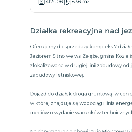
417008
838 m2
Działka rekreacyjna nad je
Oferujemy do sprzedaży kompleks 7 działe
Jeziorem Sitno we wsi Załęże, gmina Kozielic
zlokalizowane w drugiej linii zabudowy od je
zabudowy letniskowej.
Dojazd do działek droga gruntową (w cenie 
w której znajduje się wodociąg i linia ener
mediów o wydanie warunków technicznych p
Na danym terenie obowiązuje Miejscowy P