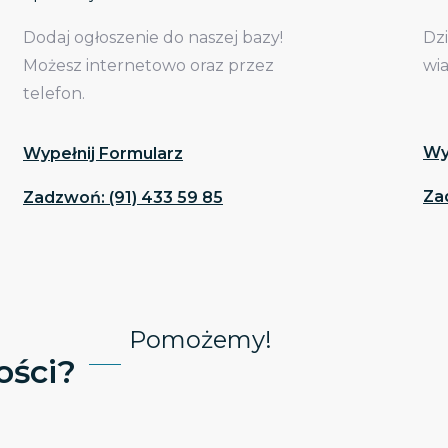
Dodaj ogłoszenie do naszej bazy!
Dz
Możesz internetowo oraz przez
wi
telefon.
Wy
Wypełnij Formularz
Za
Zadzwoń: (91) 433 59 85
Pomożemy!
ści?