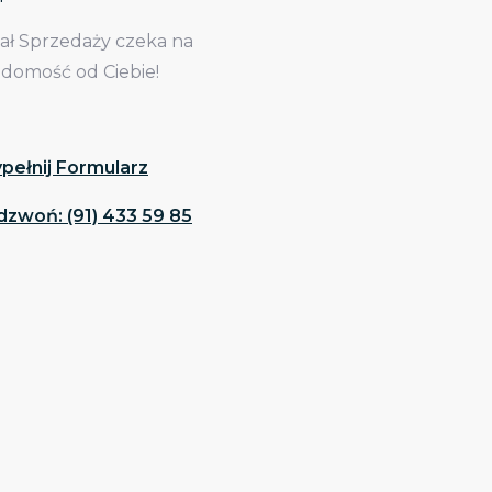
iał Sprzedaży czeka na
adomość od Ciebie!
pełnij Formularz
dzwoń: (91) 433 59 85