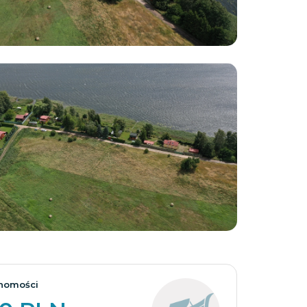
Zobacz wszystkie
homości