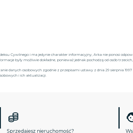
Kodeksu Cywilnego i ma jedynie charakter informacyjny, Arka nie ponosi odpow
macje były możliwie dokładne, ponieważ jednak pochodzą od osób trzecich, n
anie danych osobowych zgodnie z przepisami ustawy z dnia 29 sierpnia 1997 
obowych i ich aktualizacji.
Sprzedajesz nieruchomość?
Wsp