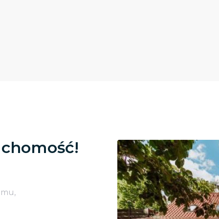
uchomość!
omu,