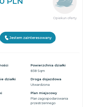
00 PLN
Opiekun oferty
Jestem zainteresowany
mości
Powierzchnia działki
838 Sqm
e działki
Droga dojazdowa
Utwardzona
ki
Plan miejscowy
Plan zagospodarowania
przestrzennego