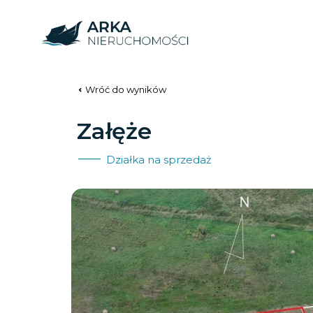
Wróć do wyników
Załęże
Działka na sprzedaż