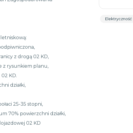
Elektryczność
letniskową:
podpiwniczona,
anicy z drogą 02 KD,
e z rysunkiem planu,
 02 KD.
ni działki,
łaci 25-35 stopni,
um 70% powierzchni działki,
 dojazdowej 02 KD