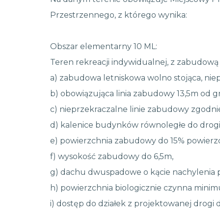
Przestrzennego, z którego wynika:
Obszar elementarny 10 ML:
Teren rekreacji indywidualnej, z zabudową 
a) zabudowa letniskowa wolno stojąca, nie
b) obowiązująca linia zabudowy 13,5m od gr
c) nieprzekraczalne linie zabudowy zgodni
d) kalenice budynków równoległe do drogi
e) powierzchnia zabudowy do 15% powierzch
f) wysokość zabudowy do 6,5m,
g) dachu dwuspadowe o kącie nachylenia po
h) powierzchnia biologicznie czynna minim
i) dostęp do działek z projektowanej drogi