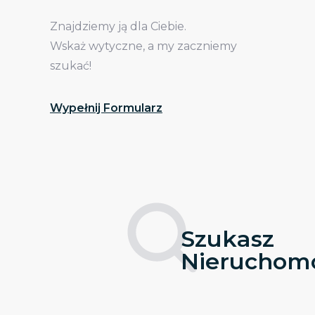
Znajdziemy ją dla Ciebie.
Wskaż wytyczne, a my zaczniemy
szukać!
Wypełnij Formularz
Szukasz
Nieruchomo