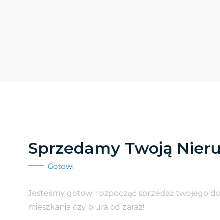
Sprzedamy Twoją Nier
Gotowi
Jesteśmy gotowi rozpocząć sprzedaż twojego d
mieszkania czy biura od zaraz!