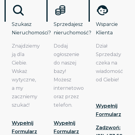
Szukasz
Sprzedajesz
Wsparcie
Nieruchomości?
nieruchomość?
Klienta
Znajdziemy
Dodaj
Dział
ją dla
ogłoszenie
Sprzedaży
Ciebie.
do naszej
czeka na
Wskaż
bazy!
wiadomość
wytyczne,
Możesz
od Ciebie!
a my
internetowo
zaczniemy
oraz przez
szukać!
telefon.
Wypełnij
Formularz
Wypełnij
Wypełnij
Zadzwoń:
Formularz
Formularz