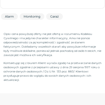
Alarm
Monitoring
Garaż
Opis i cena powyższej oferty nie jest ofertą w rozumieniu Kodeksu
Cywilnego i ma jedynie charakter informacyjny, Arka nie ponosi
odpowiedzialności za jej kompletność i zgodność ze stanem
faktycznym. Dokładamy wszelkich starań aby powyższe informacje
były możliwie dokładne, ponieważ jednak pochodzą od osób trzecich, nie
zawsze jest możliwa ich weryfikacja.
Kontaktując się z biurem Klient wyraża zgodę na przetwarzanie danych
osobowych zgodnie z przepisami ustawy z dnia 29 sierpnia 1997 roku o
ochronie danych osobowych / Dz.U.Nr. 133 poz. 883/. Klientowi
przysługuje prawo do wglądu do swoich danych osobowych i ich
aktualizacji.