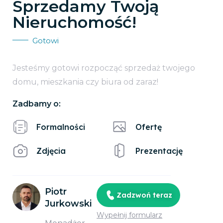
Sprzedamy Twoją
Nieruchomość!
Gotowi
Jesteśmy gotowi rozpocząć sprzedaż twojego
domu, mieszkania czy biura od zaraz!
Zadbamy o:
Formalności
Ofertę
Zdjęcia
Prezentację
Piotr
Zadzwoń teraz
Jurkowski
Wypełnij formularz