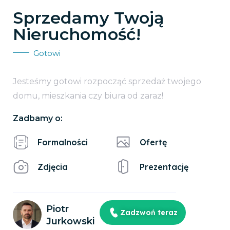
Sprzedamy Twoją
Nieruchomość!
Gotowi
Jesteśmy gotowi rozpocząć sprzedaż twojego
domu, mieszkania czy biura od zaraz!
Zadbamy o:
Formalności
Ofertę
Zdjęcia
Prezentację
Piotr
Zadzwoń teraz
Jurkowski