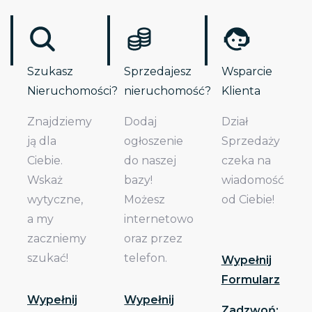
Szukasz
Sprzedajesz
Wsparcie
Nieruchomości?
nieruchomość?
Klienta
Znajdziemy
Dodaj
Dział
ją dla
ogłoszenie
Sprzedaży
Ciebie.
do naszej
czeka na
Wskaż
bazy!
wiadomość
wytyczne,
Możesz
od Ciebie!
a my
internetowo
zaczniemy
oraz przez
szukać!
telefon.
Wypełnij
Formularz
Wypełnij
Wypełnij
Zadzwoń: