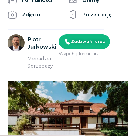
Formalności
Ofertę
Zdjęcia
Prezentację
Piotr
Zadzwoń teraz
Jurkowski
Wypełnij formularz
Menadżer
Sprzedaży