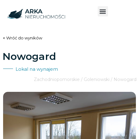
Wróć do wyników
Nowogard
Lokal na wynajem
Zachodniopomorskie / Goleniowski / Nowogard