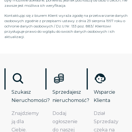
były możliwie dokładne, ponieważ jednak pochodzą od osób trzecich, nie
zawsze jest możliwa ich weryfikacja.
Kontaktując się z biurem Klient wyraża zgodę na przetwarzanie danych
osobowych zgodnie z przepisami ustawy z dnia 29 sierpnia 1997 roku o
ochronie danych osobowych / Dz.U.Nr. 133 poz. 883/. Klientowi
przysługuje prawo do wglądu do swoich danych osobowych i ich
aktualizacji.
Szukasz
Sprzedajesz
Wsparcie
Nieruchomości?
nieruchomość?
Klienta
Znajdziemy
Dodaj
Dział
ją dla
ogłoszenie
Sprzedaży
Ciebie.
do naszej
czeka na