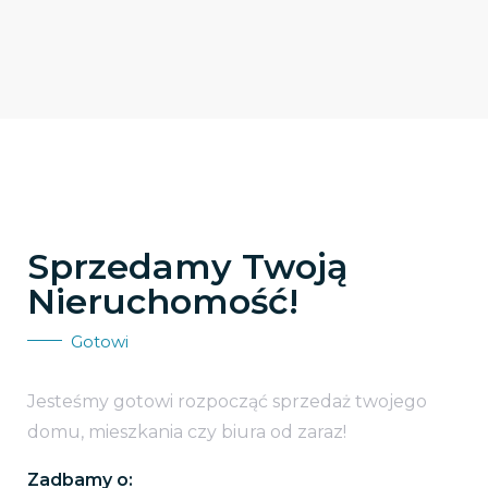
Sprzedamy Twoją
Nieruchomość!
Gotowi
Jesteśmy gotowi rozpocząć sprzedaż twojego
domu, mieszkania czy biura od zaraz!
Zadbamy o: