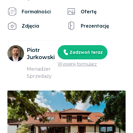
Formalności
Ofertę
Zdjęcia
Prezentację
Piotr
Zadzwoń teraz
Jurkowski
Wypełnij formularz
Menadżer
Sprzedaży