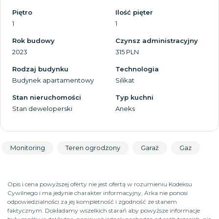
Piętro
Ilość pięter
1
1
Rok budowy
Czynsz administracyjny
2023
315 PLN
Rodzaj budynku
Technologia
Budynek apartamentowy
Silikat
Stan nieruchomości
Typ kuchni
Stan deweloperski
Aneks
Monitoring
Teren ogrodzony
Garaż
Gaz
Opis i cena powyższej oferty nie jest ofertą w rozumieniu Kodeksu
Cywilnego i ma jedynie charakter informacyjny, Arka nie ponosi
odpowiedzialności za jej kompletność i zgodność ze stanem
faktycznym. Dokładamy wszelkich starań aby powyższe informacje