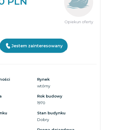
50 PLN
Opiekun oferty
Jestem zainteresowany
mości
Rynek
wtórny
a
Rok budowy
1970
ynku
Stan budynku
Dobry
Droga dojazdowa