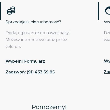
Sprzedajesz nieruchomość?
Wsp
Dodaj ogłoszenie do naszej bazy!
Dz
Możesz internetowo oraz przez
wi
telefon.
Wy
Wypełnij Formularz
Za
Zadzwoń: (91) 433 59 85
Pomożemy!