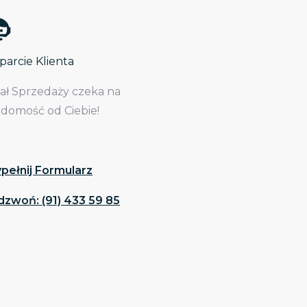
arcie Klienta
iał Sprzedaży czeka na
adomość od Ciebie!
pełnij Formularz
dzwoń: (91) 433 59 85