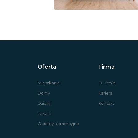
Oferta
Firma
Mieszkania
O Firmie
Domy
Kariera
Działki
Kontakt
Lokale
Obiekty komercyjne