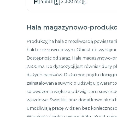
418811
2 300 m2
Hala magazynowo-produkc
Produkcyjna hala z możliwością powieszeni
hali torze suwnicowym. Obiekt do wynajmu
Dostępność od zaraz. Hala magazynowo-pr
2300m2. Do dyspozycji jest również duży p
dużych nacisków. Duża moc prądu dociągnię
zainstalowania suwnic o udźwigu gwaranto
sprawdzenia większe udźwigi toru suwnic
wjazdowe. Świetliki, oraz dodatkowe okna 
umożliwiają pracę w dzień bez koniecznośc
Wysokość obiektu wynosi 6-8m. Koszt najm