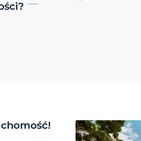
ści?
uchomość!