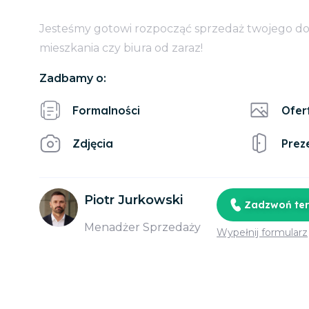
Jesteśmy gotowi rozpocząć sprzedaż twojego d
mieszkania czy biura od zaraz!
Zadbamy o:
Formalności
Ofer
Zdjęcia
Prez
Piotr Jurkowski
Zadzwoń te
Menadżer Sprzedaży
Wypełnij formularz