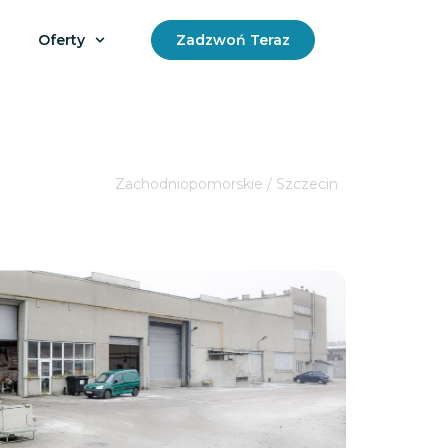
Oferty
Zadzwoń Teraz
Zachodniopomorskie / Szczecin