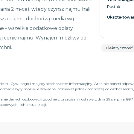
Pustak
nia 2 m-ce), wtedy czynsz najmu hali
Ukształtowan
ynszu najmu dochodzą media wg.
ne - wszelkie dodatkowe opłaty
nej cenie najmu. Wynajem możliwy od
chni.
Elektryczność
Kodeksu Cywilnego i ma jedynie charakter informacyjny, Arka nie ponosi odpow
macje były możliwie dokładne, ponieważ jednak pochodzą od osób trzecich, n
anie danych osobowych zgodnie z przepisami ustawy z dnia 29 sierpnia 1997 
obowych i ich aktualizacji.