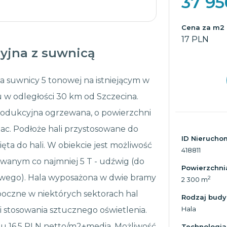
37 9
Cena za m2
17 PLN
yjna z suwnicą
a suwnicy 5 tonowej na istniejącym w
 w odległości 30 km od Szczecina.
odukcyjna ogrzewana, o powierzchni
lac. Podłoże hali przystosowane do
ID Nierucho
ta do hali. W obiekcie jest możliwość
418811
wanym co najmniej 5 T - udźwig (do
Powierzchni
owego). Hala wyposażona w dwie bramy
2
2 300 m
boczne w niektórych sektorach hal
Rodzaj bud
Hala
i stosowania sztucznego oświetlenia.
u 16,5 PLN netto/m2+media. Możliwość
Technologia