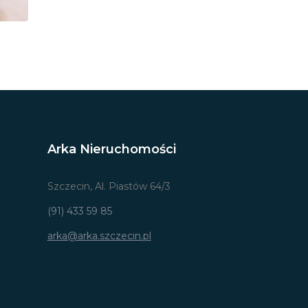
Arka Nieruchomości
Szczecin, Al. Piastów 64/3
(91) 433 59 85
arka@arka.szczecin.pl