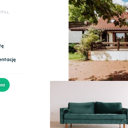
omu,
tę
entację
raz