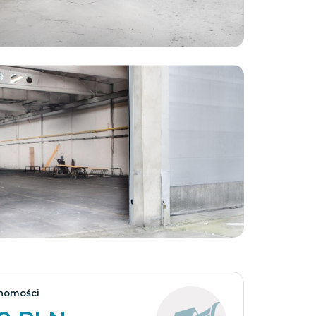
Zobacz wszystkie
homości