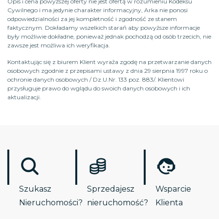
Opis i cena powyższej oferty nie jest ofertą w rozumieniu Kodeksu
Cywilnego i ma jedynie charakter informacyjny, Arka nie ponosi
odpowiedzialności za jej kompletność i zgodność ze stanem
faktycznym. Dokładamy wszelkich starań aby powyższe informacje
były możliwie dokładne, ponieważ jednak pochodzą od osób trzecich, nie
zawsze jest możliwa ich weryfikacja.
Kontaktując się z biurem Klient wyraża zgodę na przetwarzanie danych
osobowych zgodnie z przepisami ustawy z dnia 29 sierpnia 1997 roku o
ochronie danych osobowych / Dz.U.Nr. 133 poz. 883/. Klientowi
przysługuje prawo do wglądu do swoich danych osobowych i ich
aktualizacji.
Szukasz
Sprzedajesz
Wsparcie
Nieruchomości?
nieruchomość?
Klienta