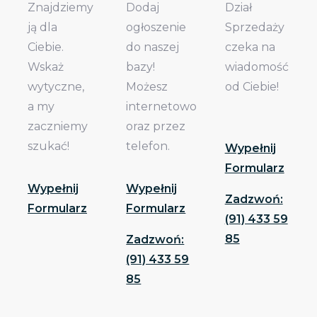
Znajdziemy
Dodaj
Dział
ją dla
ogłoszenie
Sprzedaży
Ciebie.
do naszej
czeka na
Wskaż
bazy!
wiadomość
wytyczne,
Możesz
od Ciebie!
a my
internetowo
zaczniemy
oraz przez
szukać!
telefon.
Wypełnij
Formularz
Wypełnij
Wypełnij
Zadzwoń:
Formularz
Formularz
(91) 433 59
85
Zadzwoń:
(91) 433 59
85