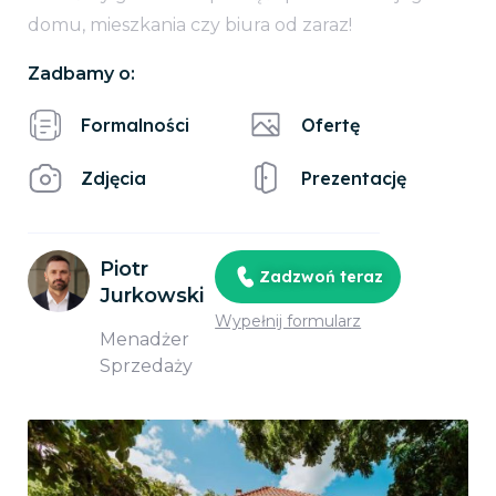
domu, mieszkania czy biura od zaraz!
Zadbamy o:
Formalności
Ofertę
Zdjęcia
Prezentację
Piotr
Zadzwoń teraz
Jurkowski
Wypełnij formularz
Menadżer
Sprzedaży