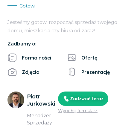
Gotowi
Jesteśmy gotowi rozpocząć sprzedaż twojego
domu, mieszkania czy biura od zaraz!
Zadbamy o:
Formalności
Ofertę
Zdjęcia
Prezentację
Piotr
Zadzwoń teraz
Jurkowski
Wypełnij formularz
Menadżer
Sprzedaży