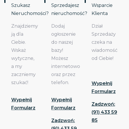
Szukasz
Sprzedajesz
Wsparcie
Nieruchomości?
nieruchomość?
Klienta
Znajdziemy
Dodaj
Dział
ją dla
ogłoszenie
Sprzedaży
Ciebie.
do naszej
czeka na
Wskaż
bazy!
wiadomość
wytyczne,
Możesz
od Ciebie!
a my
internetowo
zaczniemy
oraz przez
szukać!
telefon.
Wypełnij
Formularz
Wypełnij
Wypełnij
Zadzwoń:
Formularz
Formularz
(91) 433 59
85
Zadzwoń:
(91) 433 59