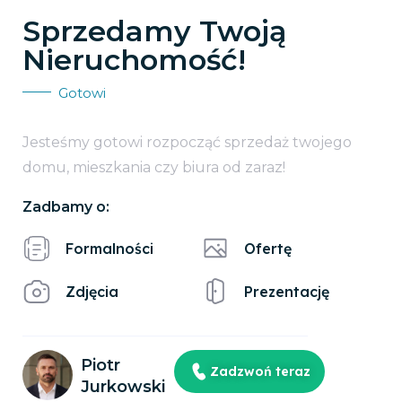
Sprzedamy Twoją
Nieruchomość!
Gotowi
Jesteśmy gotowi rozpocząć sprzedaż twojego
domu, mieszkania czy biura od zaraz!
Zadbamy o:
Formalności
Ofertę
Zdjęcia
Prezentację
Piotr
Zadzwoń teraz
Jurkowski