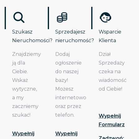
Szukasz
Sprzedajesz
Wsparcie
Nieruchomości?
nieruchomość?
Klienta
Znajdziemy
Dodaj
Dział
ją dla
ogłoszenie
Sprzedaży
Ciebie.
do naszej
czeka na
Wskaż
bazy!
wiadomość
wytyczne,
Możesz
od Ciebie!
a my
internetowo
zaczniemy
oraz przez
szukać!
telefon.
Wypełnij
Formularz
Wypełnij
Wypełnij
Zadzwoń: