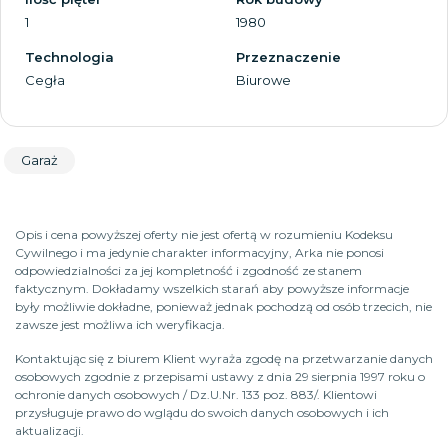
1
1980
Technologia
Przeznaczenie
Cegła
Biurowe
Garaż
Opis i cena powyższej oferty nie jest ofertą w rozumieniu Kodeksu
Cywilnego i ma jedynie charakter informacyjny, Arka nie ponosi
odpowiedzialności za jej kompletność i zgodność ze stanem
faktycznym. Dokładamy wszelkich starań aby powyższe informacje
były możliwie dokładne, ponieważ jednak pochodzą od osób trzecich, nie
zawsze jest możliwa ich weryfikacja.
Kontaktując się z biurem Klient wyraża zgodę na przetwarzanie danych
osobowych zgodnie z przepisami ustawy z dnia 29 sierpnia 1997 roku o
ochronie danych osobowych / Dz.U.Nr. 133 poz. 883/. Klientowi
przysługuje prawo do wglądu do swoich danych osobowych i ich
aktualizacji.