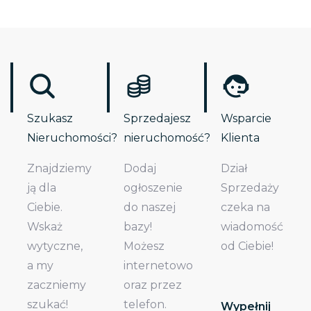
Szukasz
Sprzedajesz
Wsparcie
Nieruchomości?
nieruchomość?
Klienta
Znajdziemy
Dodaj
Dział
ją dla
ogłoszenie
Sprzedaży
Ciebie.
do naszej
czeka na
Wskaż
bazy!
wiadomość
wytyczne,
Możesz
od Ciebie!
a my
internetowo
zaczniemy
oraz przez
szukać!
telefon.
Wypełnij