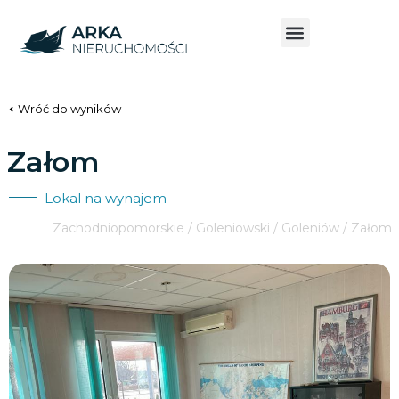
Wróć do wyników
Załom
Lokal na wynajem
Zachodniopomorskie / Goleniowski / Goleniów / Załom