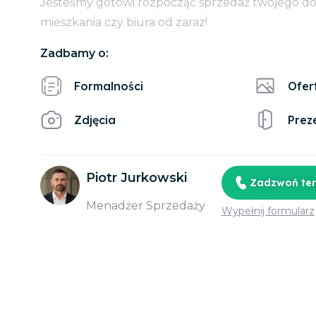
Jesteśmy gotowi rozpocząć sprzedaż twojego d
mieszkania czy biura od zaraz!
Zadbamy o:
Formalności
Ofer
Zdjęcia
Prez
Piotr Jurkowski
Zadzwoń te
Menadżer Sprzedaży
Wypełnij formularz