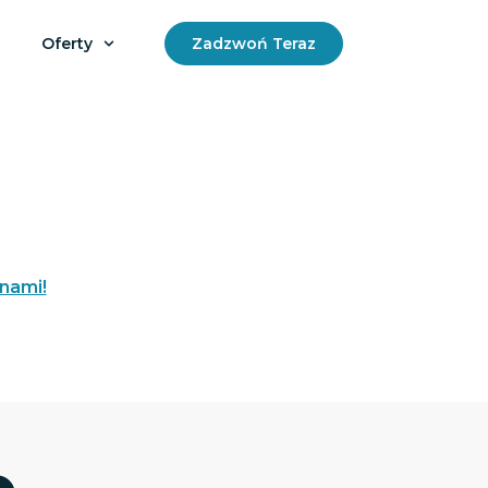
Oferty
Zadzwoń Teraz
 nami!