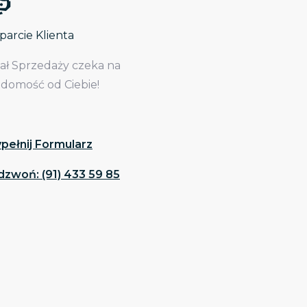
arcie Klienta
iał Sprzedaży czeka na
adomość od Ciebie!
pełnij Formularz
dzwoń: (91) 433 59 85