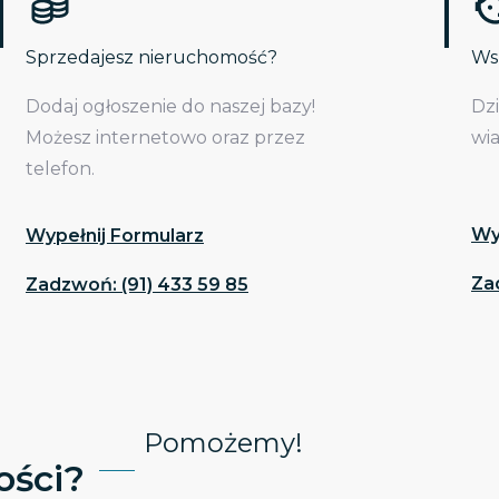
Sprzedajesz nieruchomość?
Wsp
Dodaj ogłoszenie do naszej bazy!
Dz
Możesz internetowo oraz przez
wi
telefon.
Wy
Wypełnij Formularz
Za
Zadzwoń: (91) 433 59 85
Pomożemy!
ści?