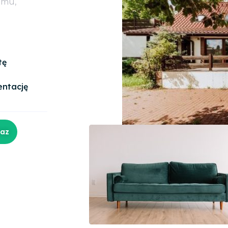
omu,
tę
entację
raz