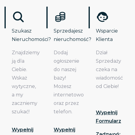
Szukasz
Sprzedajesz
Wsparcie
Nieruchomości?
nieruchomość?
Klienta
Znajdziemy
Dodaj
Dział
ją dla
ogłoszenie
Sprzedaży
Ciebie.
do naszej
czeka na
Wskaż
bazy!
wiadomość
wytyczne,
Możesz
od Ciebie!
a my
internetowo
zaczniemy
oraz przez
szukać!
telefon.
Wypełnij
Formularz
Wypełnij
Wypełnij
Zadzwoń: