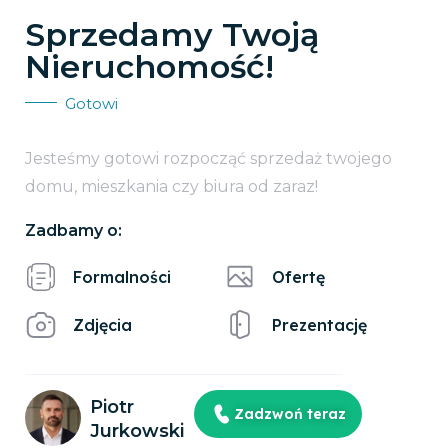
Sprzedamy Twoją
Nieruchomość!
Gotowi
Jesteśmy gotowi rozpocząć sprzedaż twojego
domu, mieszkania czy biura od zaraz!
Zadbamy o:
Formalności
Ofertę
Zdjęcia
Prezentację
Piotr
Zadzwoń teraz
Jurkowski