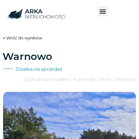
Wróć do wyników
Warnowo
Działka na sprzedaż
Zachodniopomorskie / Kamieński / Wolin / Warnowo