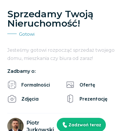
Sprzedamy Twoją
Nieruchomość!
Gotowi
Jesteśmy gotowi rozpocząć sprzedaż twojego
domu, mieszkania czy biura od zaraz!
Zadbamy o:
Formalności
Ofertę
Zdjęcia
Prezentację
Piotr
Zadzwoń teraz
Jurkowski