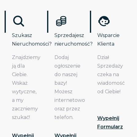
Szukasz
Sprzedajesz
Wsparcie
Nieruchomości?
nieruchomość?
Klienta
Znajdziemy
Dodaj
Dział
ją dla
ogłoszenie
Sprzedaży
Ciebie.
do naszej
czeka na
Wskaż
bazy!
wiadomość
wytyczne,
Możesz
od Ciebie!
a my
internetowo
zaczniemy
oraz przez
szukać!
telefon.
Wypełnij
Formularz
Wypełnij
Wypełnij