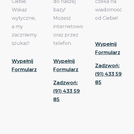
Ciebie.
do naszej
czeka na
Wskaż
bazy!
wiadomość
wytyczne,
Możesz
od Ciebie!
a my
internetowo
zaczniemy
oraz przez
szukać!
telefon.
Wypełnij
Formularz
Wypełnij
Wypełnij
Zadzwoń:
Formularz
Formularz
(91) 433 59
85
Zadzwoń:
(91) 433 59
85