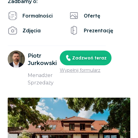
Zadbamy o:
Formalności
Ofertę
Zdjęcia
Prezentację
Piotr
Zadzwoń teraz
Jurkowski
Wypełnij formularz
Menadżer
Sprzedaży