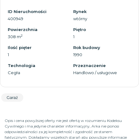
ID Nieruchomości
Rynek
400949
wtórny
Powierzchnia
Piętro
2
308 m
1
Ilość pięter
Rok budowy
1
1990
Technologia
Przeznaczenie
Cegła
Handlowo / usługowe
Garaż
Opis i cena powyższej oferty nie jest ofertą w rozumieniu Kodeksu
Cywilnego i ma jedynie charakter informacyjny, Arka nie ponosi
odpowiedzialności za jej kompletność i zgodność ze stanem
faktycznym. Dokładamy wszelkich starań aby powyższe informacje