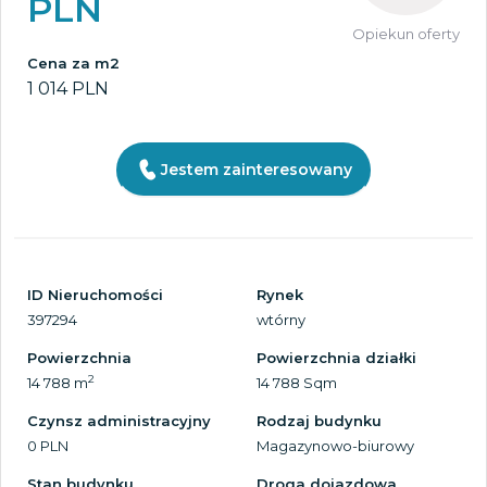
PLN
Opiekun oferty
Cena za m2
1 014 PLN
Jestem zainteresowany
ID Nieruchomości
Rynek
397294
wtórny
Powierzchnia
Powierzchnia działki
2
14 788 m
14 788 Sqm
Czynsz administracyjny
Rodzaj budynku
0 PLN
Magazynowo-biurowy
Stan budynku
Droga dojazdowa