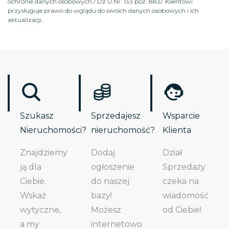
ochronie danych osobowych / Dz.U.Nr. 133 poz. 883/. Klientowi
przysługuje prawo do wglądu do swoich danych osobowych i ich
aktualizacji.
Szukasz
Sprzedajesz
Wsparcie
Nieruchomości?
nieruchomość?
Klienta
Znajdziemy
Dodaj
Dział
ją dla
ogłoszenie
Sprzedaży
Ciebie.
do naszej
czeka na
Wskaż
bazy!
wiadomość
wytyczne,
Możesz
od Ciebie!
a my
internetowo