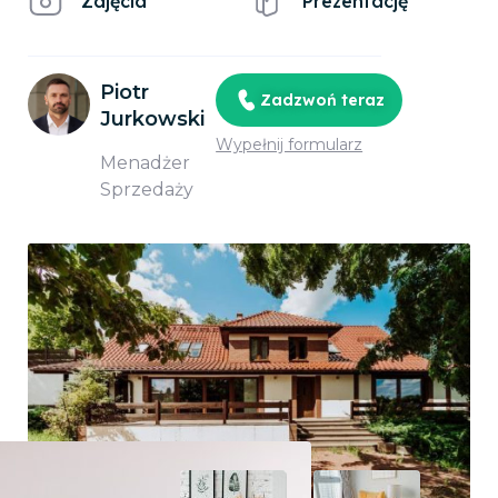
Zdjęcia
Prezentację
Piotr
Zadzwoń teraz
Jurkowski
Wypełnij formularz
Menadżer
Sprzedaży