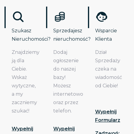
Szukasz
Sprzedajesz
Wsparcie
Nieruchomości?
nieruchomość?
Klienta
Znajdziemy
Dodaj
Dział
ją dla
ogłoszenie
Sprzedaży
Ciebie.
do naszej
czeka na
Wskaż
bazy!
wiadomość
wytyczne,
Możesz
od Ciebie!
a my
internetowo
zaczniemy
oraz przez
szukać!
telefon.
Wypełnij
Formularz
Wypełnij
Wypełnij
Zadzwoń: