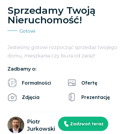
Sprzedamy Twoją
Nieruchomość!
Gotowi
Jesteśmy gotowi rozpocząć sprzedaż twojego
domu, mieszkania czy biura od zaraz!
Zadbamy o:
Formalności
Ofertę
Zdjęcia
Prezentację
Piotr
Zadzwoń teraz
Jurkowski