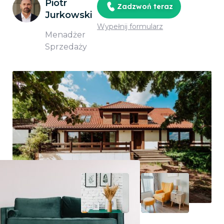
Piotr
Zadzwoń teraz
Jurkowski
Wypełnij formularz
Menadżer
Sprzedaży