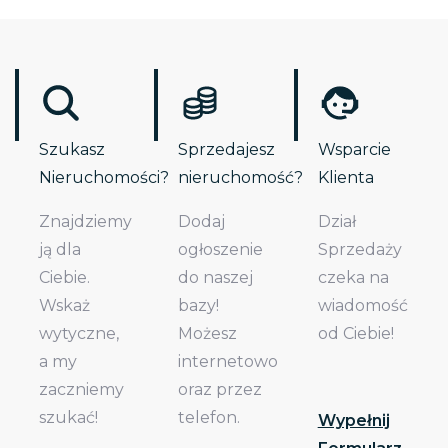
Szukasz
Sprzedajesz
Wsparcie
Nieruchomości?
nieruchomość?
Klienta
Znajdziemy
Dodaj
Dział
ją dla
ogłoszenie
Sprzedaży
Ciebie.
do naszej
czeka na
Wskaż
bazy!
wiadomość
wytyczne,
Możesz
od Ciebie!
a my
internetowo
zaczniemy
oraz przez
szukać!
telefon.
Wypełnij